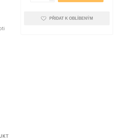
romeček
PŘIDAT K OBLÍBENÝM
oti
UKT