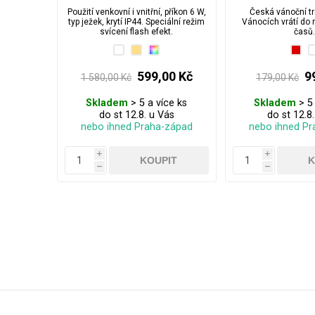
flash
Použití venkovní i vnitřní, příkon 6 W,
Česká vánoční tr
typ ježek, krytí IP44. Speciální režim
Vánocích vrátí do 
svícení flash efekt.
časů
599,00 Kč
9
1 580,00 Kč
179,00 Kč
Skladem
> 5 a více ks
Skladem
> 5 
do st 12.8. u Vás
do st 12.8
nebo ihned Praha-západ
nebo ihned Pr
i
i
h
h