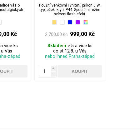
flash
adice vás o
Použití venkovní i vnitřní, příkon 6 W,
nostalgických
typ ježek, krytí IP44. Speciální režim
.
svícení flash efekt.
9,00 Kč
999,00 Kč
2 700,00 Kč
a více ks
Skladem
> 5 a více ks
. u Vás
do st 12.8. u Vás
aha-západ
nebo ihned Praha-západ
i
h