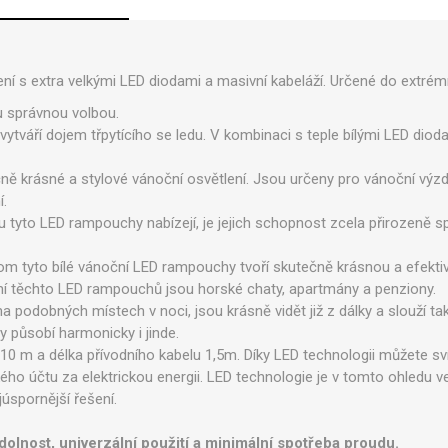
ení s extra velkými LED diodami a masivní kabeláží. Určené do extré
ou správnou volbou.
tváří dojem třpytícího se ledu. V kombinaci s teple bílými LED diodam
čně krásné a stylové vánoční osvětlení. Jsou určeny pro vánoční výzd
í.
u tyto LED rampouchy nabízejí, je jejich schopnost zcela přirozeně 
 tyto bílé vánoční LED rampouchy tvoří skutečně krásnou a efektiv
í těchto LED rampouchů jsou horské chaty, apartmány a penziony.
 podobných místech v noci, jsou krásně vidět již z dálky a slouží tak
působí harmonicky i jinde.
10 m a délka přívodního kabelu 1,5m. Díky LED technologii můžete svít
ho účtu za elektrickou energii. LED technologie je v tomto ohledu v
júspornější řešení.
dolnost, univerzální použití a minimální spotřeba proudu.