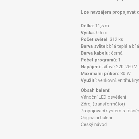
Lze navzájem propojovat d
Délka:
11,5 m
Výška:
0,6 m
Počet světel:
312 ks
Barva světel:
bílá teplá a bíl
Barva kabelu:
černá
Počet programů:
1
Napájení:
síťové 220-250 V
Maximální příkon:
30 W
Využití:
venkovní, vnitřní, kry
Obsah balení:
Vánoční LED osvětlení
Zdroj (transformátor)
Propojovací systém s těsněn
Originální balení
Český návod