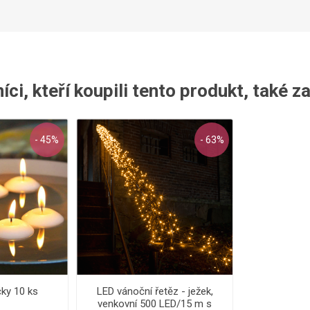
ci, kteří koupili tento produkt, také z
- 45%
- 63%
čky 10 ks
LED vánoční řetěz - ježek,
venkovní 500 LED/15 m s