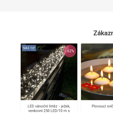
Zákazní
NÁŠ TIP
- 62%
LED vánoční řetěz - ježek,
Plovoucí sví
venkovní 250 LED/10 m s