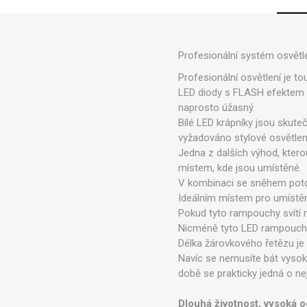
Profesionální systém osvětl
Profesionální osvětlení je t
LED diody s FLASH efektem vy
naprosto úžasný.
Bílé LED krápníky jsou skute
vyžadováno stylové osvětlen
Jedna z dalších výhod, ktero
místem, kde jsou umístěné.
V kombinaci se sněhem potom
Ideálním místem pro umístěn
Pokud tyto rampouchy svítí na
Nicméně tyto LED rampouchy 
Délka žárovkového řetězu je 
Navíc se nemusíte bát vysoké
době se prakticky jedná o ne
Dlouhá životnost, vysoká o