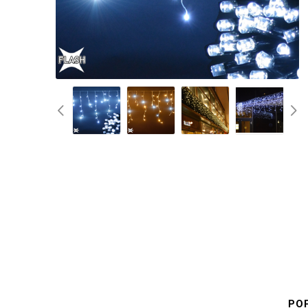
Ponož
PO