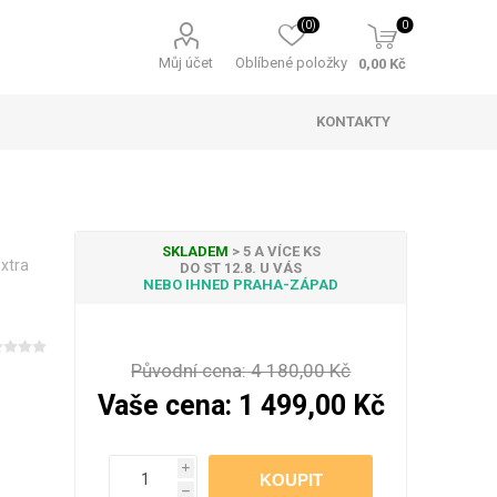
(0)
0
Můj účet
Oblíbené položky
0,00 Kč
KONTAKTY
SKLADEM
> 5 A VÍCE KS
extra
DO ST 12.8. U VÁS
NEBO IHNED PRAHA-ZÁPAD
ky padající sníh
 sety a balení
telné záclony
ní ozdoby a
Osvětlení stromečku
Pracovní ponožky
Světelné kabely
Vánoční svíčky
ekorace
Původní cena:
4 180,00 Kč
Vaše cena:
1 499,00 Kč
i
 osvětlení na
Příslušenství
h