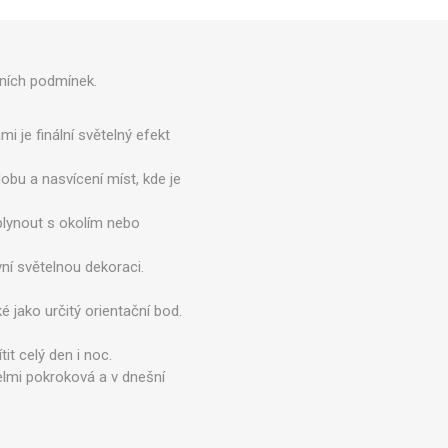
mních podmínek.
i je finální světelný efekt
obu a nasvícení míst, kde je
splynout s okolím nebo
ní světelnou dekoraci.
é jako určitý orientační bod.
it celý den i noc.
elmi pokroková a v dnešní