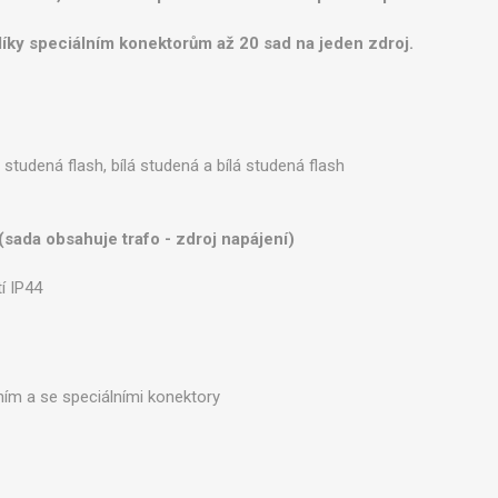
íky speciálním konektorům až 20 sad na jeden zdroj.
á studená flash, bílá studená a bílá studená flash
(sada obsahuje trafo - zdroj napájení)
tí IP44
ím a se speciálními konektory