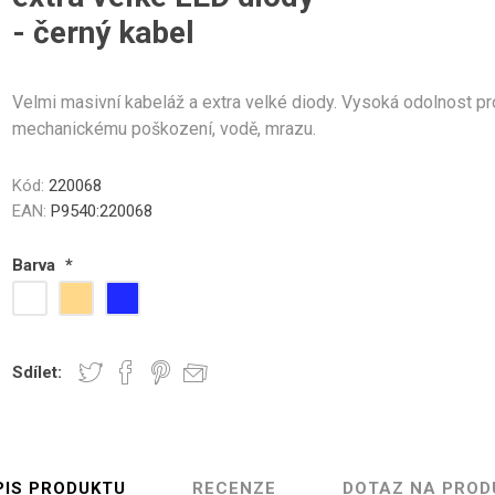
zahradu
st
- černý kabel
ky z Lamy Alpaky
Velmi masivní kabeláž a extra velké diody. Vysoká odolnost pr
mechanickému poškození, vodě, mrazu.
Kód:
220068
EAN:
P9540:220068
Barva
*
Sdílet:
PIS PRODUKTU
RECENZE
DOTAZ NA PROD