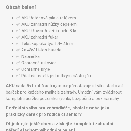
Obsah balení
✅ AKU řetězová pila s řetězem
✅ AKU zahradní nůžky čepelemi
✅ AKU křovinořez + čepele 8 ks
✅ AKU zahradní fukar
✅ Teleskopická tyč 1,4–2,6 m
✅ 2× 48V Li-Ion baterie
✅ Nabíječka
✅ Ochranné rukavice
✅ Ochranné brýle
✅ Příslušenství k jednotlivým nástrojům
AKU sada 5v1 od Nastrojan.cz
představuje ideální startovní
balíček pro každého majitele zahrady. Umožní vám zvládnout
kompletní údržbu pozemku rychle, bezpečně a bez námahy.
Perfektní volba pro zahrádkáře, chataře nebo jako
praktický dárek pro rodiče či seniory.
Objednejte ještě dnes a získejte kompletní zahradní
nářadí v jednom výhodném balení.