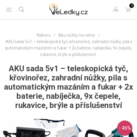
0
Nahoru
Aku nůžky na větve
AKU sada 5v1 – teleskopická tyč, křovinořez, zahradní nůžky, pila s
automatickým mazáním a fukar + 2x baterie, nabíječka, 9x čepele,
rukavice, brýle a příslušenství
AKU sada 5v1 – teleskopická tyč,
křovinořez, zahradní nůžky, pila s
automatickým mazáním a fukar + 2x
baterie, nabíječka, 9x čepele,
rukavice, brýle a příslušenství
- 46%