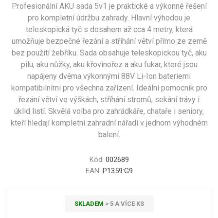
Profesionální AKU sada 5v1 je praktické a výkonné řešení
pro kompletní údržbu zahrady. Hlavní výhodou je
teleskopická tyč s dosahem až cca 4 metry, která
umožňuje bezpečné řezání a stříhání větví přímo ze země
bez použití žebříku. Sada obsahuje teleskopickou tyč, aku
pilu, aku nůžky, aku křovinořez a aku fukar, které jsou
napájeny dvěma výkonnými 88V Li-Ion bateriemi
kompatibilními pro všechna zařízení. Ideální pomocník pro
řezání větví ve výškách, stříhání stromů, sekání trávy i
úklid listí. Skvělá volba pro zahrádkáře, chataře i seniory,
kteří hledají kompletní zahradní nářadí v jednom výhodném
balení.
Kód:
002689
EAN:
P1359:G9
SKLADEM
> 5 A VÍCE KS