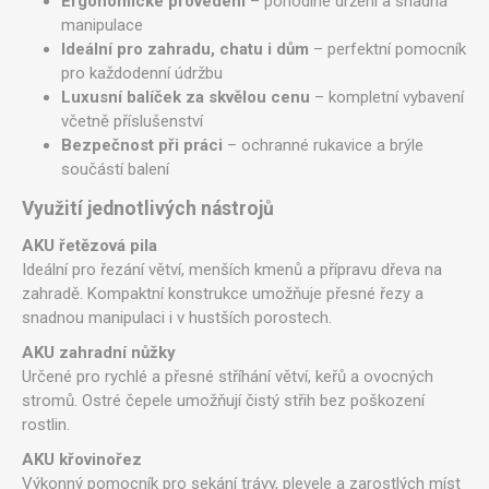
Ergonomické provedení
– pohodlné držení a snadná
manipulace
Ideální pro zahradu, chatu i dům
– perfektní pomocník
pro každodenní údržbu
Luxusní balíček za skvělou cenu
– kompletní vybavení
včetně příslušenství
Bezpečnost při práci
– ochranné rukavice a brýle
součástí balení
Využití jednotlivých nástrojů
AKU řetězová pila
Ideální pro řezání větví, menších kmenů a přípravu dřeva na
zahradě. Kompaktní konstrukce umožňuje přesné řezy a
snadnou manipulaci i v hustších porostech.
AKU zahradní nůžky
Určené pro rychlé a přesné stříhání větví, keřů a ovocných
stromů. Ostré čepele umožňují čistý střih bez poškození
rostlin.
AKU křovinořez
Výkonný pomocník pro sekání trávy, plevele a zarostlých míst