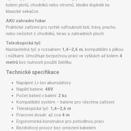
kolem plotů, chodníků nebo stromů. Ideální doplněk ke
klasické sekačce.
AKU zahradní fukar
Praktické zařízení pro rychlé odfouknutí listí, trávy, prachu
nebo nečistot z chodníků, teras a zahradních ploch.
Teleskopická tyč
Nastavitelná tyč s rozsahem
1,4–2,6 m
, kompatibilní s pilkou
i nůžkami. Umožňuje bezpečnou práci ve výškách až kolem
4
metrů
bez nutnosti použití žebříku.
Technické specifikace
Napájení: Li-Ion akumulátory
Napětí baterie:
48V
Počet baterií v balení:
2 ks
Kompatibilní systém – baterie pro všechna zařízení
Teleskopická tyč:
1,4–2,6 m
Pracovní dosah: až cca
4 m
Ergonomická konstrukce pro pohodlnou práci
Bezdrátový provoz bez omezení kabelem