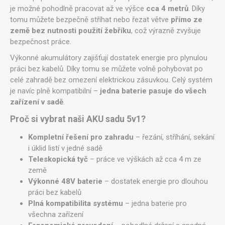
je možné pohodlně pracovat až ve výšce
cca 4 metrů
. Díky
tomu můžete bezpečně stříhat nebo řezat větve
přímo ze
země bez nutnosti použití žebříku
, což výrazně zvyšuje
bezpečnost práce.
Výkonné akumulátory zajišťují dostatek energie pro plynulou
práci bez kabelů. Díky tomu se můžete volně pohybovat po
celé zahradě bez omezení elektrickou zásuvkou. Celý systém
je navíc plně kompatibilní –
jedna baterie pasuje do všech
zařízení v sadě
.
Proč si vybrat naši AKU sadu 5v1?
Kompletní řešení pro zahradu
– řezání, stříhání, sekání
i úklid listí v jedné sadě
Teleskopická tyč
– práce ve výškách až cca 4 m ze
země
Výkonné 48V baterie
– dostatek energie pro dlouhou
práci bez kabelů
Plná kompatibilita systému
– jedna baterie pro
všechna zařízení