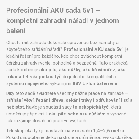
Profesionální AKU sada 5v1 –
kompletní zahradní nářadí v jednom
balení
Chcete mít zahradu dokonale upravenou bez námahy a
zbytečného střídání nářadí?
Profesionální AKU sada 5v1
je
ideální řešení pro každého, kdo chce zvládnout kompletní
údržbu zahrady rychle, pohodlně a bezpečně. Tato praktická
sada kombinuje
aku pilu, aku nůžky, aku křovinořez, aku
fukar a teleskopickou tyč
do jednoho kompatibilního
systému napájeného výkonnými
88V Li-Ion bateriemi
.
Díky této sadě zvládnete všechny běžné práce na zahradě –
stříhání větví, řezání dřeva, sekání trávy i odfukování listí a
nečistot
. Navíc je součástí sady
teleskopická tyč
, která
umožňuje připojení k
aku pile nebo aku nůžkám
a výrazně
tak rozšiřuje dosah při práci ve výškách.
Teleskopická tyč je nastavitelná v rozsahu
1,4–2,6 metru
.
Pokud připočítáme délku nástroje a průměrnou výšku člověka,