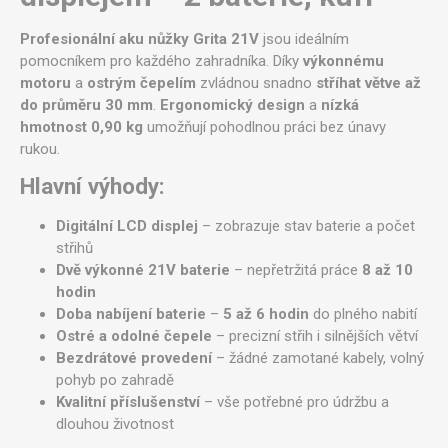
Profesionální aku nůžky Grita 21V
jsou ideálním
pomocníkem pro každého zahradníka. Díky
výkonnému
motoru
a
ostrým čepelím
zvládnou snadno
stříhat větve až
do průměru 30 mm
.
Ergonomický design
a
nízká
hmotnost 0,90 kg
umožňují pohodlnou práci bez únavy
rukou.
Hlavní výhody:
Digitální LCD displej
– zobrazuje stav baterie a počet
střihů
Dvě výkonné 21V baterie
– nepřetržitá práce
8 až 10
hodin
Doba nabíjení baterie
–
5 až 6 hodin
do plného nabití
Ostré a odolné čepele
– precizní střih i silnějších větví
Bezdrátové provedení
– žádné zamotané kabely, volný
pohyb po zahradě
Kvalitní příslušenství
– vše potřebné pro údržbu a
dlouhou životnost