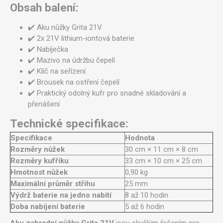
Obsah balení:
✔️ Aku nůžky Grita 21V
✔️ 2x 21V lithium-iontová baterie
✔️ Nabíječka
✔️ Mazivo na údržbu čepelí
✔️ Klíč na seřízení
✔️ Brousek na ostření čepelí
✔️ Praktický odolný kufr pro snadné skladování a
přenášení
Technické specifikace:
Specifikace
Hodnota
Rozměry nůžek
30 cm × 11 cm × 8 cm
Rozměry kufříku
33 cm × 10 cm × 25 cm
Hmotnost nůžek
0,90 kg
Maximální průměr střihu
25 mm
Výdrž baterie na jedno nabití
8 až 10 hodin
Doba nabíjení baterie
5 až 6 hodin
Aku zahradní nůžky Grita 21V
jsou skvělým řešením pro