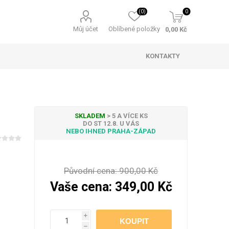
(0)
0
Můj účet
Oblíbené položky
0,00 Kč
KONTAKTY
SKLADEM
> 5 A VÍCE KS
DO ST 12.8. U VÁS
NEBO IHNED PRAHA-ZÁPAD
ky padající sníh
 sety a balení
telné záclony
ní ozdoby a
Osvětlení stromečku
Pracovní ponožky
Světelné kabely
Vánoční svíčky
ekorace
Původní cena:
900,00 Kč
Vaše cena:
349,00 Kč
i
 osvětlení na
Příslušenství
h