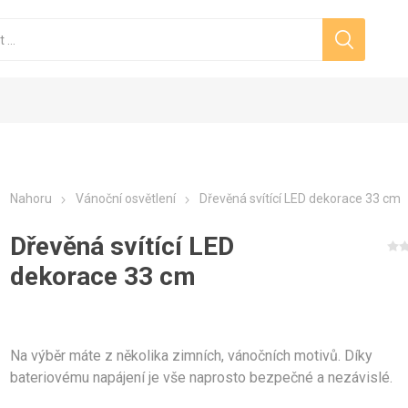
Nahoru
Vánoční osvětlení
Dřevěná svítící LED dekorace 33 cm
Dřevěná svítící LED
světelné řetězy
světelné řetězy
žky z ovčí vlny
noční stromky
LED světelné krápníky
LED světelné krápníky
Zdravotní ponožky
Vánoční stojany
LED krápní
Výhodné
LED svě
Vánoč
dekorace 33 cm
d
Dámské zdravotní ponožky
Pánské zdravotní ponožky
Na výběr máte z několika zimních, vánočních motivů. Díky
bateriovému napájení je vše naprosto bezpečné a nezávislé.
Vánoční osvětlení
ční osvětlení na
Vánoční osvětlení domu
Vánoční