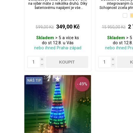
programy a 
na výběr máte z několika druhů. Díky
integrovaným 
ovládáním a
bateriovému napájení je vše
Schopnost zcela při
naprosto bezpečné a nezávislé.
s okolím nebo mí
umístě
349,00 Kč
2 
599,00 Kč
15 950,00 Kč
Skladem
> 5 a více ks
Skladem
> 5 
do st 12.8. u Vás
do st 12.8
nebo ihned Praha-západ
nebo ihned Pr
i
i
h
h
NÁŠ TIP
- 49%