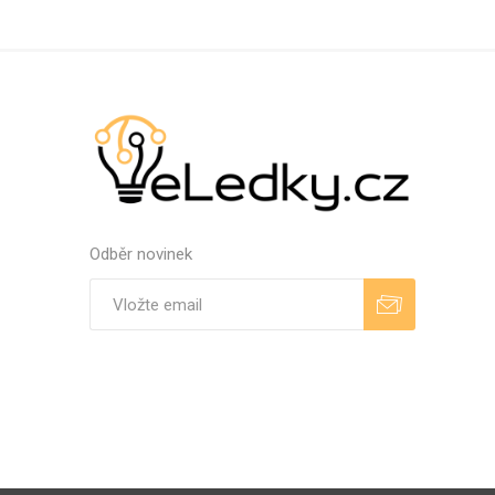
Odběr novinek
Odebírat
Zrušit odběr