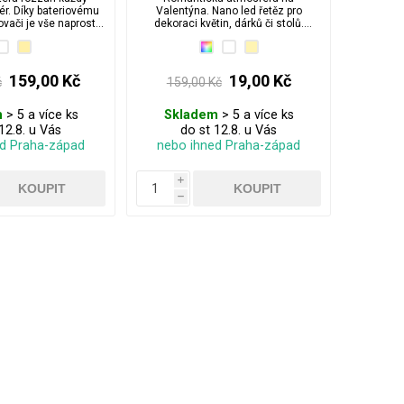
riér. Díky bateriovému
Valentýna. Nano led řetěz pro
ovači je vše naprosto
dekoraci květin, dárků či stolů.
é a nezávislé.
Perfektní na váš speciální den. 3
Baterie jsou již v ceně osvětlení a
součástí balení.
159,00 Kč
19,00 Kč
č
159,00 Kč
m
> 5 a více ks
Skladem
> 5 a více ks
12.8. u Vás
do st 12.8. u Vás
ed Praha-západ
nebo ihned Praha-západ
i
h