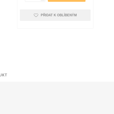
romeček
PŘIDAT K OBLÍBENÝM
UKT
u