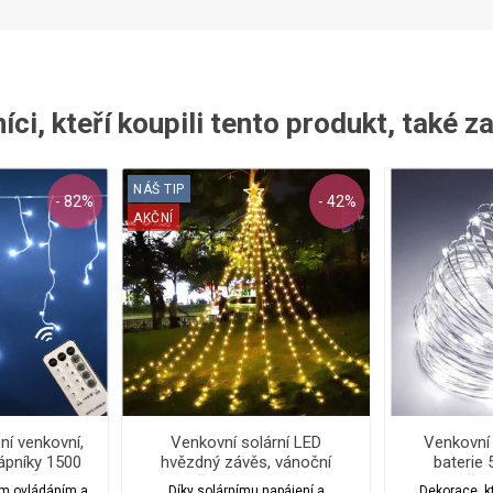
ci, kteří koupili tento produkt, také z
NÁŠ TIP
- 82%
- 42%
AKČNÍ
ní venkovní,
Venkovní solární LED
Venkovní
ápníky 1500
hvězdný závěs, vánoční
baterie
asovačem,
stromeček 210 cm / 200 led
ča
ým ovládáním a
Díky solárnímu napájení a
Dekorace, k