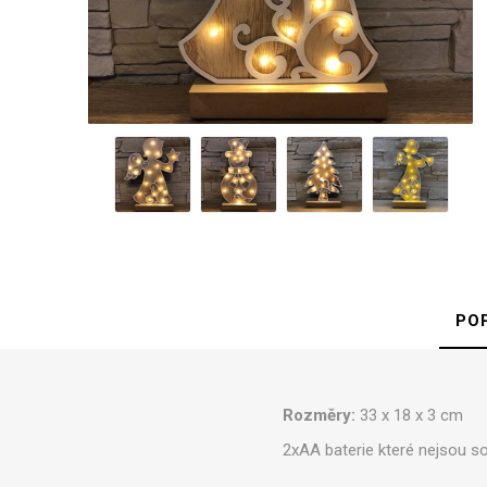
Ponož
PO
Rozměry:
33 x 18 x 3 cm
2xAA baterie které nejsou s