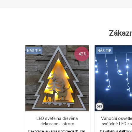
Zákazní
NÁŠ TIP
NÁŠ TIP
- 42%
LED světelná dřevěná
Vánoční osvětle
dekorace - strom
světelné LED kr
ks/35 m s č
Dekorace je velká v průměru 31 cm,
Osvětlení s dálkov