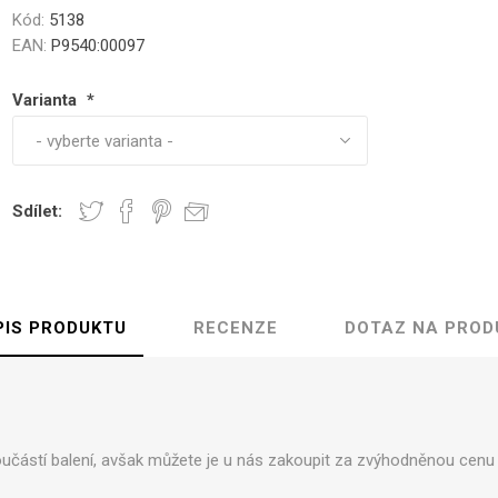
zahradu
st
Kód:
5138
EAN:
P9540:00097
ky z Lamy Alpaky
Varianta
*
Sdílet:
PIS PRODUKTU
RECENZE
DOTAZ NA PROD
oučástí balení, avšak můžete je u nás zakoupit za zvýhodněnou cen