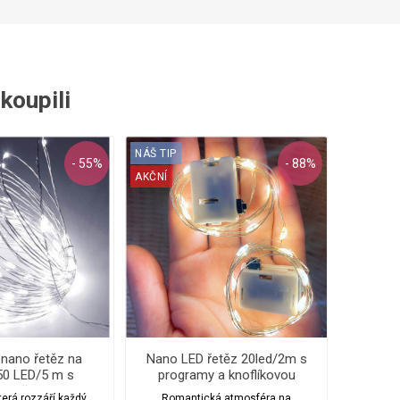
akoupili
NÁŠ TIP
- 55%
- 88%
AKČNÍ
 nano řetěz na
Nano LED řetěz 20led/2m s
 50 LED/5 m s
programy a knoflíkovou
sovačem
baterií
terá rozzáří každý
Romantická atmosféra na