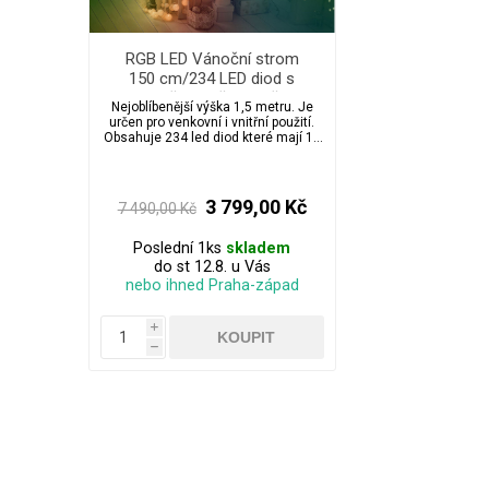
RGB LED Vánoční strom
150 cm/234 LED diod s
ovladačem a časovačem
Nejoblíbenější výška 1,5 metru. Je
určen pro venkovní i vnitřní použití.
Obsahuje 234 led diod které mají 18
opravdu luxusních programů svícení
a upřímně je to podívaná. Dálkový
ovladač pro pohodlné nastavování a
taky super pro hračičky díky RGB LED
3 799,00 Kč
7 490,00 Kč
diodám.
Poslední 1ks
skladem
do st 12.8. u Vás
nebo ihned Praha-západ
i
h