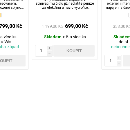
dálkovým
časovačem.
stmívacímu čidlu již neplatíte peníze
exteriér i inte
 pamětí
rozeně splynout
za elektřinu a navíc vytvoříte
napájení a čas
stem, kde je
krásnou a velmi decentní atmosféru
bezpečn
no.
vánoc.
799,00 Kč
699,00 Kč
1 199,00 Kč
353,00 K
a více ks
Skladem
> 5 a více ks
Sklade
. u Vás
do st 
aha-západ
nebo ihn
i
h
i
h