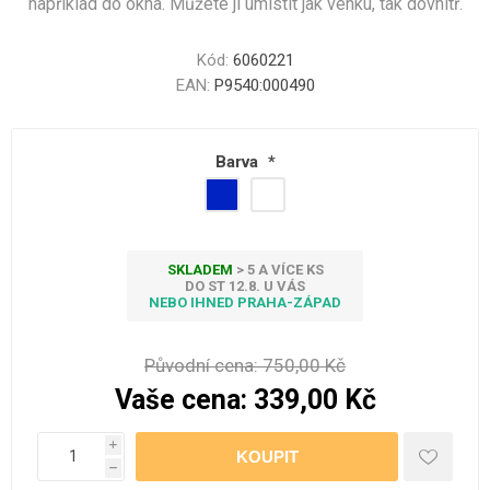
například do okna. Můžete ji umístit jak venku, tak dovnitř.
Kód:
6060221
EAN:
P9540:000490
Barva
*
SKLADEM
> 5 A VÍCE KS
DO ST 12.8. U VÁS
NEBO IHNED PRAHA-ZÁPAD
Původní cena:
750,00 Kč
Vaše cena:
339,00 Kč
i
h