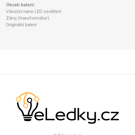
Obsah balení:
Vánoční nano LED osvětlení
Zdroj (transformátor)
Originální balení