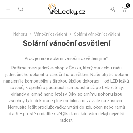
0
Nahoru
Vánoční osvětlení
Solární vánoční osvětlení
Solární vánoční osvětlení
Proč je naše solární vánoční osvětlení jiné?
Patříme mezi jediný e-shop v Česku, který má celou řadu
jedinečného solárního vánočního osvětlení. Naše chytré solární
napájení je kompatibilní s širokou škálou dekorací – od LED ježků,
závěsů, krápníků a padajících rampouchů až po LED řetězy,
girlandy a jemné nano řetězy. Díky solárnímu pohonu jsou
všechny tyto dekorace plně mobilní a nezávislé na zásuvce.
Nemusíte řešit prodlužovačky, vrtání do zdí, oken nebo rámů
dveří – prostě umístíte světýlka tam, kde vám dělají největší
radost.