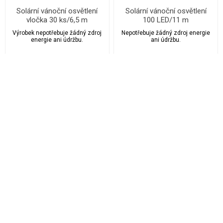
Solární vánoční osvětlení
Solární vánoční osvětlení
vločka 30 ks/6,5 m
100 LED/11 m
Výrobek nepotřebuje žádný zdroj
Nepotřebuje žádný zdroj energie
energie ani údržbu.
ani údržbu.
399,00 Kč
179,00 Kč
1 380,00 Kč
550,00 Kč
Skladem
> 5 a více ks
Skladem
> 5 a více ks
do st 12.8. u Vás
do st 12.8. u Vás
nebo ihned Praha-západ
nebo ihned Praha-západ
Kategorie
Výrobci