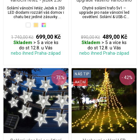
LED/10 m s propojovacím
osvětlení (solární nabíjení,
Solární vánoční řetěz Ježek s 250
Chytré solární trafo 5v1 –
systémem, ovladačem,
USB-C, 8 programů,
LED diodami rozzáří váš domov i
upgrade pro naše vánoční led
časovačem a regulací
časovač, dálkový ovladač)
chatu bez jediné zásuvky.
osvětlení. Solární & USB-C
Integrovaný solární panel s
nabíjení, časovač, ovladač, 8
intenzity svícení
možností dobíjení přes denní
programů. Utáhne až 1000 LED.
světlo nebo USB-C, 8 světelných
programů, časovač, stmívání a
699,00 Kč
489,00 Kč
1 740,00 Kč
890,00 Kč
dálkový ovladač se postarají o
Skladem
> 5 a více ks
Skladem
> 5 a více ks
pohodlné vánoční osvětlení
kdekoliv – na balkoně, zahradě i v
do st 12.8. u Vás
do st 12.8. u Vás
zimní pergole. Díky
nebo ihned Praha-západ
nebo ihned Praha-západ
propojovacímu systému zvládne
napojit až 4 sady (celkem 1000
LED). Vhodné pro venkovní i
vnitřní použití, krytí IP44.
NÁŠ TIP
- 71%
- 42%
AKČNÍ