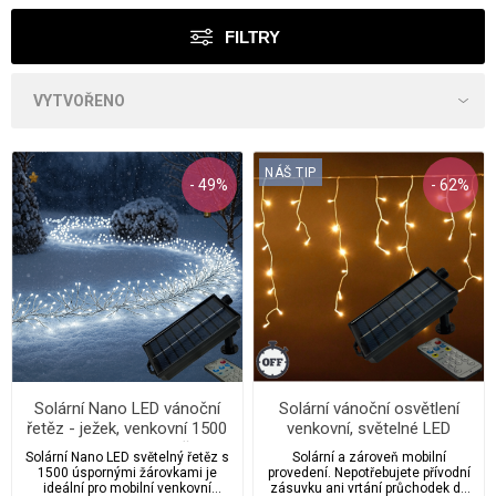
FILTRY
NÁŠ TIP
- 49%
- 62%
Solární Nano LED vánoční
Solární vánoční osvětlení
řetěz - ježek, venkovní 1500
venkovní, světelné LED
LED / 55 m s ovladačem,
krápníky 310 Led / 15 m s
Solární Nano LED světelný řetěz s
Solární a zároveň mobilní
časovačem, pamětí a
propojovacím systémem,
1500 úspornými žárovkami je
provedení. Nepotřebujete přívodní
regulací intenzity svícení
ovladačem, časovačem a
ideální pro mobilní venkovní
zásuvku ani vrtání průchodek do