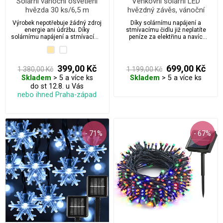
Solární vánoční osvětlení
Venkovní solární LED
hvězda 30 ks/6,5 m
hvězdný závěs, vánoční
stromeček 210 cm / 200 led
Výrobek nepotřebuje žádný zdroj
Díky solárnímu napájení a
energie ani údržbu. Díky
stmívacímu čidlu již neplatíte
solárnímu napájení a stmívacímu
peníze za elektřinu a navíc
čidlu již nikdy neplatíte peníze za
vytvoříte krásnou a velmi
elektřinu.
decentní atmosféru vánoc.
399,00 Kč
699,00 Kč
1 380,00 Kč
1 199,00 Kč
Skladem
> 5 a více ks
Skladem
> 5 a více ks
do st 12.8. u Vás
nebo ihned Praha-západ
- 71%
- 67%