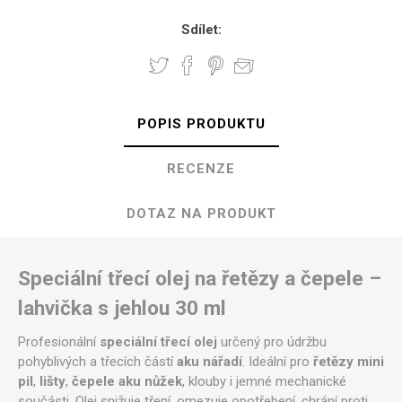
Sdílet:
POPIS PRODUKTU
RECENZE
DOTAZ NA PRODUKT
Speciální třecí olej na řetězy a čepele –
lahvička s jehlou 30 ml
Profesionální
speciální třecí olej
určený pro údržbu
pohyblivých a třecích částí
aku nářadí
. Ideální pro
řetězy mini
pil
,
lišty
,
čepele aku nůžek
, klouby i jemné mechanické
součásti. Olej snižuje tření, omezuje opotřebení, chrání proti