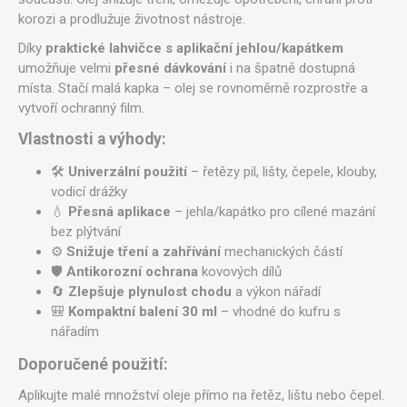
korozi a prodlužuje životnost nástroje.
Díky
praktické lahvičce s aplikační jehlou/kapátkem
umožňuje velmi
přesné dávkování
i na špatně dostupná
místa. Stačí malá kapka – olej se rovnoměrně rozprostře a
vytvoří ochranný film.
Vlastnosti a výhody:
🛠️
Univerzální použití
– řetězy pil, lišty, čepele, klouby,
vodicí drážky
💧
Přesná aplikace
– jehla/kapátko pro cílené mazání
bez plýtvání
⚙️
Snižuje tření a zahřívání
mechanických částí
🛡️
Antikorozní ochrana
kovových dílů
🔄
Zlepšuje plynulost chodu
a výkon nářadí
🎒
Kompaktní balení 30 ml
– vhodné do kufru s
nářadím
Doporučené použití:
Aplikujte malé množství oleje přímo na řetěz, lištu nebo čepel.