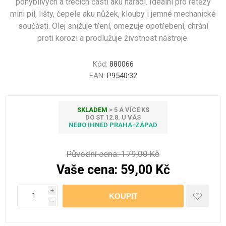
pohyblivých a třecích částí aku nářadí. Ideální pro řetězy
mini pil, lišty, čepele aku nůžek, klouby i jemné mechanické
součásti. Olej snižuje tření, omezuje opotřebení, chrání
proti korozi a prodlužuje životnost nástroje.
Kód:
880066
EAN:
P9540:32
SKLADEM
> 5 A VÍCE KS
DO ST 12.8. U VÁS
NEBO IHNED PRAHA-ZÁPAD
Původní cena:
179,00 Kč
Vaše cena:
59,00 Kč
i
h