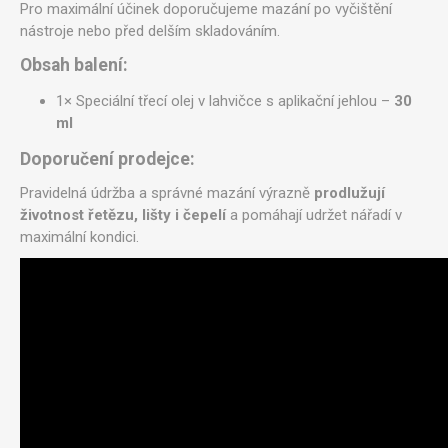
Pro maximální účinek doporučujeme mazání po vyčištění
nástroje nebo před delším skladováním.
Obsah balení:
1× Speciální třecí olej v lahvičce s aplikační jehlou –
30
ml
Doporučení prodejce:
Pravidelná údržba a správné mazání výrazně
prodlužují
životnost řetězu, lišty i čepelí
a pomáhají udržet nářadí v
maximální kondici.