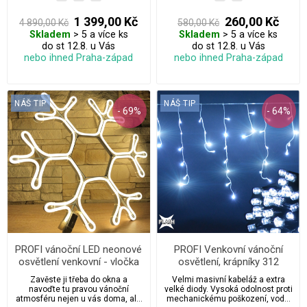
o průměru 65 cm s venkovním
dekorace na 220–250 V. Určeno
propojovacím systémem pro
výhradně pro PROFI systém.
1 399,00 Kč
260,00 Kč
4 890,00 Kč
580,00 Kč
snadné propojení více motivů za
Skladem
> 5 a více ks
Skladem
> 5 a více ks
sebou.
do st 12.8. u Vás
do st 12.8. u Vás
nebo ihned Praha-západ
nebo ihned Praha-západ
NÁŠ TIP
NÁŠ TIP
- 69%
- 64%
PROFI vánoční LED neonové
PROFI Venkovní vánoční
osvětlení venkovní - vločka
osvětlení, krápníky 312
65 cm s propojovacím
LED/11,5 m s FLASH extra
Zavěste ji třeba do okna a
Velmi masivní kabeláž a extra
systémem
velké LED diody - černý
navoďte tu pravou vánoční
velké diody. Vysoká odolnost proti
kabel
atmosféru nejen u vás doma, ale
mechanickému poškození, vodě,