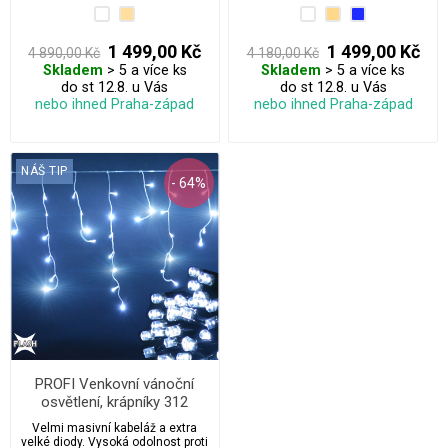
i pro všechny kolemjdoucí.
mrazu.
1 499,00 Kč
1 499,00 Kč
4 890,00 Kč
4 180,00 Kč
Skladem
> 5 a více ks
Skladem
> 5 a více ks
do st 12.8. u Vás
do st 12.8. u Vás
nebo ihned Praha-západ
nebo ihned Praha-západ
NÁŠ TIP
- 64%
PROFI Venkovní vánoční
osvětlení, krápníky 312
LED/11,5 m s FLASH extra
Velmi masivní kabeláž a extra
velké LED diody - bílý kabel
velké diody. Vysoká odolnost proti