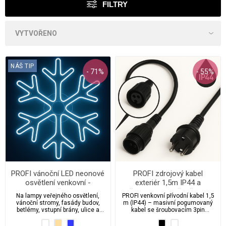
FILTRY
NÁŠ TIP
- 71%
- 55%
PROFI vánoční LED neonové
PROFI zdrojový kabel
osvětlení venkovní -
exteriér 1,5m IP44 a
adventní vločka 65 cm s
šroubovacím těsněným
Na lampy veřejného osvětlení,
PROFI venkovní přívodní kabel 1,5
propojovacím systémem
konektorem pro PROFI
vánoční stromy, fasády budov,
m (IP44) – masivní pogumovaný
venkovní osvětlení
betlémy, vstupní brány, ulice a
kabel se šroubovacím 3pin
náměstí – právě tam vynikne tato
konektorem a těsněním pro PROFI
profesionální LED neonová vločka
světelné řetězy, krápníky a