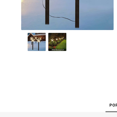
Ponož
PO