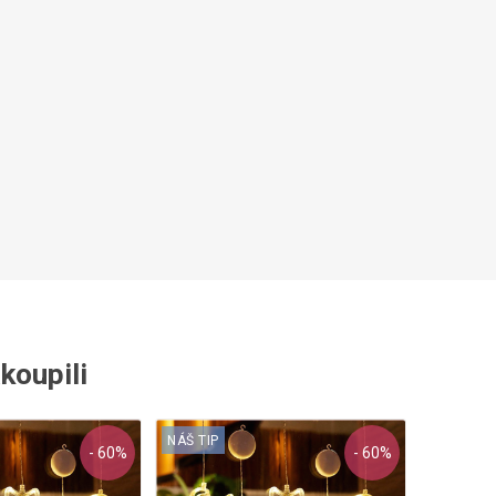
akoupili
NÁŠ TIP
- 60%
- 60%