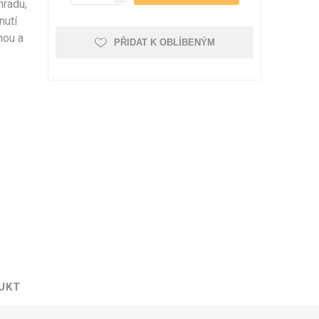
hradu,
romeček
nutí
nou a
PŘIDAT K OBLÍBENÝM
UKT