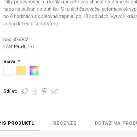
Díky připevňovacímu kolíku můžete zapíchnout do země na za
zahradu
st
nebo na balkon do truhlíku. S funkcí časovače, automatické vyp
ky z Lamy Alpaky
po 6 hodinách a opětovné zapnutí po 18 hodinách. Vytvoří krás
velmi decentní atmosféru.
Kód:
878702
EAN:
P9540:171
Barva
*
Sdílet:
PIS PRODUKTU
RECENZE
DOTAZ NA PROD