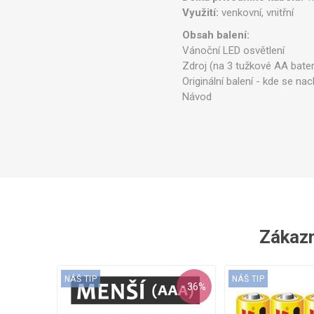
Využití:
venkovní, vnitřní
Obsah balení:
Vánoční LED osvětlení
Zdroj (na 3 tužkové AA bater
Originální balení - kde se na
Návod
Zákazní
NÁŠ TIP
NÁŠ TIP
- 36%