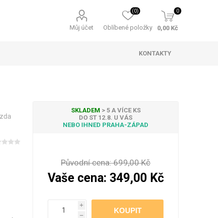
(0)
0
Můj účet
Oblíbené položky
0,00 Kč
KONTAKTY
SKLADEM
> 5 A VÍCE KS
ězda
DO ST 12.8. U VÁS
NEBO IHNED PRAHA-ZÁPAD
ky padající sníh
 sety a balení
telné záclony
ní ozdoby a
Osvětlení stromečku
Pracovní ponožky
Světelné kabely
Vánoční svíčky
ekorace
Původní cena:
699,00 Kč
Vaše cena:
349,00 Kč
i
 osvětlení na
Příslušenství
h