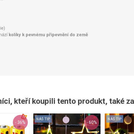
ie)
chází
kolíky k pevnému připevnění do země
ci, kteří koupili tento produkt, také z
NÁŠ TIP
NÁŠ TIP
- 36%
- 60%