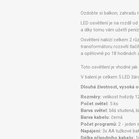
Ozdobte si balkon, zahradu 
LED osvětlení je na rozdíl 
a díky tomu vám ušetří peníz
Osvětlení nabízí celkem 2 rů
transformátoru rozsvítí tlač
a opětovně po 18 hodinách z
Toto osvětlení je vhodné jak 
V balení je celkem 5 LED žár
Dlouhá životnost, vysoká o
Rozměry:
velikost hvězdy 1
Počet světel:
5 ks
Barva světel:
bílá studená, b
Barva kabelu:
černá
Počet programů:
2 - jeden 
Napájení:
3x AA tužkové bat
Délka přívodního kabelu:
1