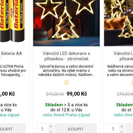
 Bateria AA
Vánoční LED dekorace s
Vánoční 
V
přísavkou - stromeček
přísav
rií ULTRA Prima
Vytvoří krásnou a velmi decentní
Nádherná vánoč
 Jsou vhodné pro
atmosféru. Na výběr máme z
nebo na strome
 fotoaparáty,
několika dalších motivů. Nádherná
a velmi decentn
etězy, hodiny,
vánoční dekorace do okna nebo na
máme z někol
apod.
strom.
,00 Kč
99,00 Kč
249,00 Kč
249,00 
a více ks
Skladem
> 5 a více ks
Sklade
. u Vás
do st 12.8. u Vás
do st 
aha-západ
nebo ihned Praha-západ
nebo ihn
i
i
h
h