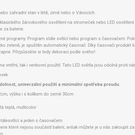
nebo zahradní stan v létě, zimě nebo o Vánocích.
od klasického žárovkového osvětlení na stromeček nebo LED osvětlení
e za baterie.
zné programy. Program stále svítící nebo program s časovačem. Pokud
ítko zeleně, je spuštěn automatický časovač. Díky časovači produkt 6
apne. Přizpůsobte si tedy dekoraci podle svého!
na vnitřní, tak i venkovní použití. Tato LED světla jsou odolná proti 
ovek.
dolnost, univerzální použití a minimální spotřeba proudu.
2cm, výška i s kolíkem do země 30cm
ílá teplá, multicolor
stálesvítící a jeden s časovačem
erie které nejsou součástí balení, avšak můžete je u nás zakoupit 
m