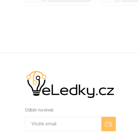
Odběr novinek
Odebírat
Zrušit odběr