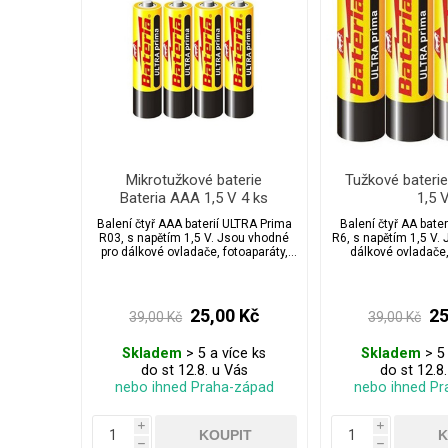
Mikrotužkové baterie
Tužkové baterie
Bateria AAA 1,5 V 4 ks
1,5 
Balení čtyř AAA baterií ULTRA Prima
Balení čtyř AA bate
R03, s napětím 1,5 V. Jsou vhodné
R6, s napětím 1,5 V.
pro dálkové ovladače, fotoaparáty,
dálkové ovladače,
vánoční světelné řetězy, hodiny,
vánoční světelné ř
svítilny apod.
svítilny 
25,00 Kč
25
39,00 Kč
39,00 Kč
Skladem
> 5 a více ks
Skladem
> 5 
do st 12.8. u Vás
do st 12.8
nebo ihned Praha-západ
nebo ihned Pr
i
i
h
h