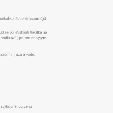
 několikanásobně úspornější
 se po stisknutí tlačítka na
 hodin svítí, potom se vypne
nárazům, mrazu a vodě.
za zvýhodněnou cenu