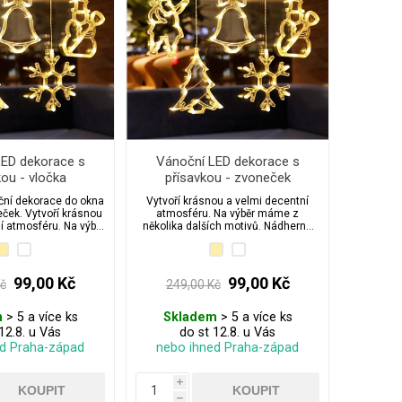
LED dekorace s
Vánoční LED dekorace s
kou - vločka
přísavkou - zvoneček
ní dekorace do okna
Vytvoří krásnou a velmi decentní
ček. Vytvoří krásnou
atmosféru. Na výběr máme z
í atmosféru. Na výběr
několika dalších motivů. Nádherná
ika dalších motivů.
vánoční dekorace do okna nebo na
strom.
99,00 Kč
99,00 Kč
Kč
249,00 Kč
m
> 5 a více ks
Skladem
> 5 a více ks
12.8. u Vás
do st 12.8. u Vás
ed Praha-západ
nebo ihned Praha-západ
i
h